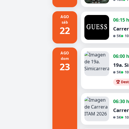
AGO
06:15 
sáb
22
Carre
5K
10
AGO
06:00 
dom
23
19a. S
5K
10
🏆 Des
06:30 
Carre
5K
10