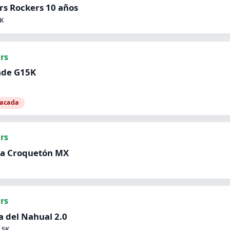
s Rockers 10 años
K
hrs
ade G15K
tacada
hrs
ra Croquetón MX
hrs
a del Nahual 2.0
.5K