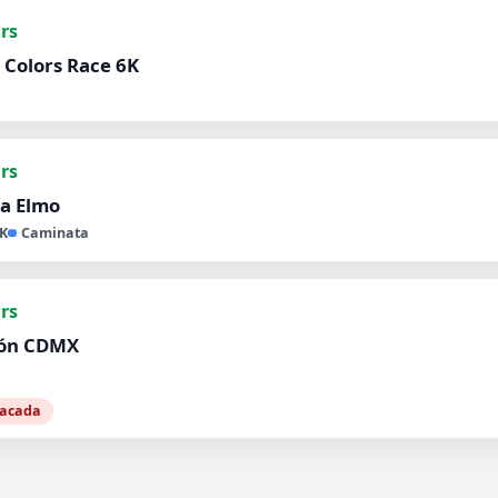
hrs
Colors Race 6K
hrs
a Elmo
K
Caminata
hrs
ón CDMX
tacada