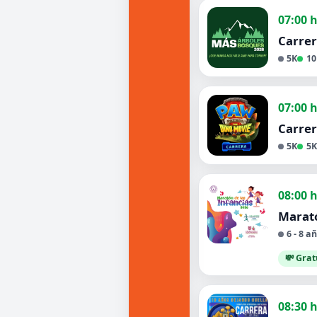
07:00 
Carrer
5K
10
07:00 
Carrer
5K
5K
08:00 
Marató
6 - 8 
💸 Grat
08:30 