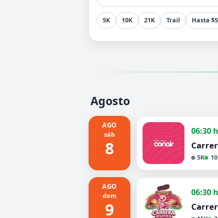
5K
10K
21K
Trail
Hasta $
Agosto
AGO
06:30 
sáb
8
Carrer
5K
10
AGO
06:30 
dom
9
Carre