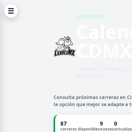
☰
LIEBRESMX
Calen
CDMX 
Carreras, caminatas y e
próximo reto.
Consulta próximas carreras en Ci
la opción que mejor se adapte a t
87
9
0
carreras disponibles
nuevas
actualiz