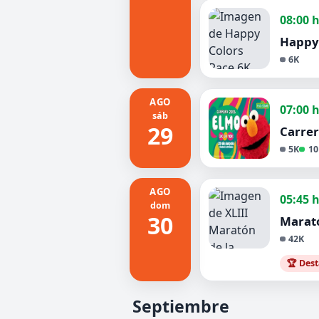
08:00 
Happy 
6K
AGO
07:00 
sáb
29
Carrer
5K
10
AGO
05:45 
dom
30
Marat
42K
🏆 Des
Septiembre