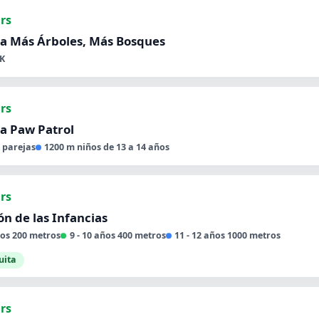
hrs
a Más Árboles, Más Bosques
K
hrs
a Paw Patrol
 parejas
1200 m niños de 13 a 14 años
hrs
n de las Infancias
años 200 metros
9 - 10 años 400 metros
11 - 12 años 1000 metros
uita
hrs