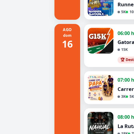
Runner
5K
10
AGO
06:00 
dom
16
Gator
15K
🏆 Des
07:00 
Carre
3K
5K
08:00 
La Rut
18K
7