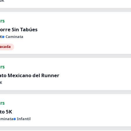
0K
hrs
orre Sin Tabúes
K
Caminata
tacada
hrs
ato Mexicano del Runner
K
hrs
ito 5K
aminata
Infantil