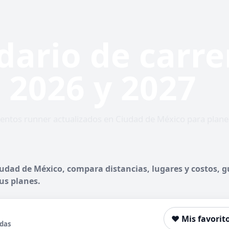
dario de carre
2026 y 2027
ventos runner actualizados en Ciudad de México para plane
udad de México, compara distancias, lugares y costos, g
us planes.
❤️ Mis favorit
adas