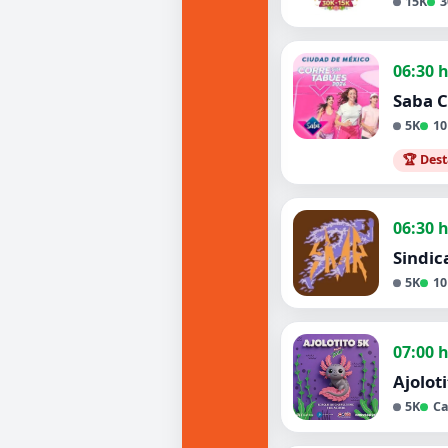
15K
3
06:30 
Saba C
5K
10
🏆 Des
06:30 
Sindic
5K
10
07:00 
Ajolot
5K
C