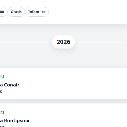
500
Gratis
Infantiles
2026
hrs
a Conair
K
hrs
ra Runtipsmx