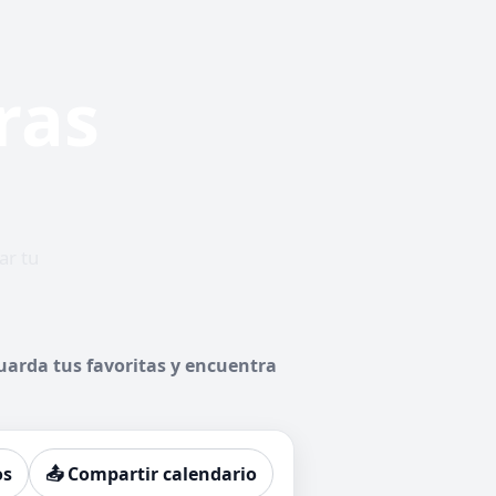
ras
ar tu
uarda tus favoritas y encuentra
os
📤 Compartir calendario