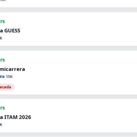
hrs
ra GUESS
K
hrs
imicarrera
K
15K
tacada
hrs
ra ITAM 2026
K