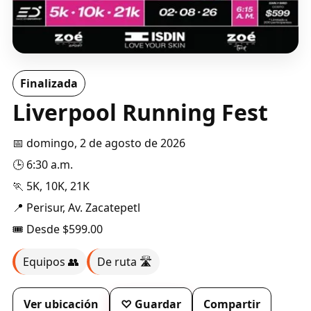
Finalizada
Liverpool Running Fest
📅 domingo, 2 de agosto de 2026
🕒 6:30 a.m.
🏃 5K, 10K, 21K
📍 Perisur, Av. Zacatepetl
🎟️ Desde $599.00
Equipos 👥
De ruta 🛣️
Ver ubicación
♡ Guardar
Compartir