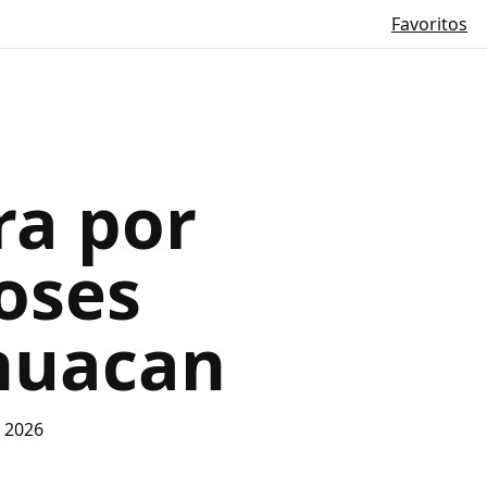
Favoritos
ra por
ioses
huacan
e 2026