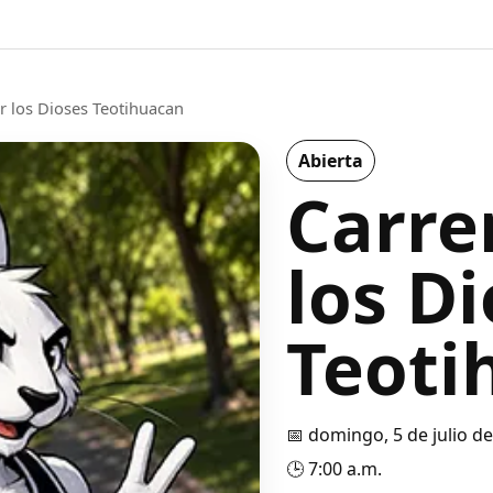
r los Dioses Teotihuacan
Abierta
Carre
los D
Teoti
📅 domingo, 5 de julio d
🕒 7:00 a.m.