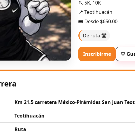
🏃 5K, 10K
📍 Teotihuacán
🎟️ Desde $650.00
De ruta 🛣️
Inscribirme
♡ Gua
rrera
Km 21.5 carretera México-Pirámides San Juan Teo
Teotihuacán
Ruta