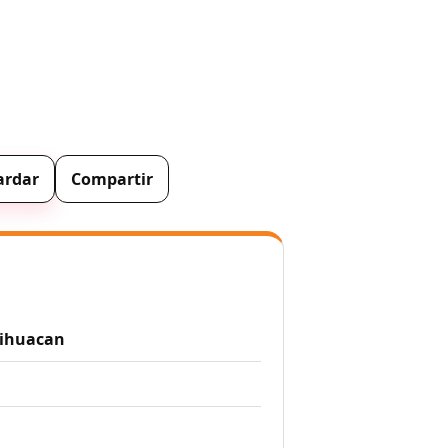
rdar
Compartir
tihuacan