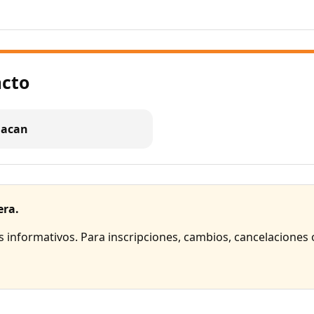
acto
uacan
era.
es informativos. Para inscripciones, cambios, cancelaciones