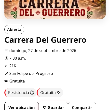
Abierta
Carrera Del Guerrero
📅 domingo, 27 de septiembre de 2026
🕒 7:30 a.m.
🏃 21K
📍 San Felipe del Progreso
🎟️ Gratuita
Resistencia ⏱️
Gratuita 💸
Ver ubicación
♡ Guardar
Compartir