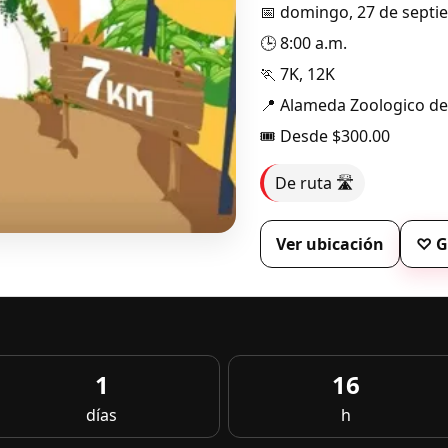
📅 domingo, 27 de septi
🕒 8:00 a.m.
🏃 7K, 12K
📍 Alameda Zoologico d
🎟️ Desde $300.00
De ruta 🛣️
Ver ubicación
♡ G
1
16
días
h