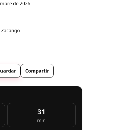
embre de 2026
e Zacango
uardar
Compartir
31
min