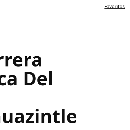
Favoritos
rrera
ca Del
uazintle