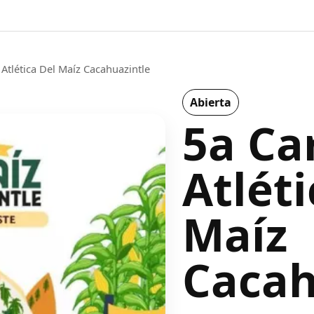
 Atlética Del Maíz Cacahuazintle
Abierta
5a Ca
Atléti
Maíz
Cacah