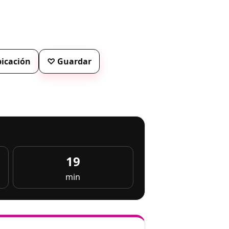
bicación
♡ Guardar
19
min