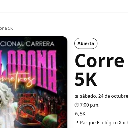
rona 5K
Abierta
Corre
5K
📅 sábado, 24 de octubr
🕒 7:00 p.m.
🏃 5K
📍 Parque Ecológico Xoc