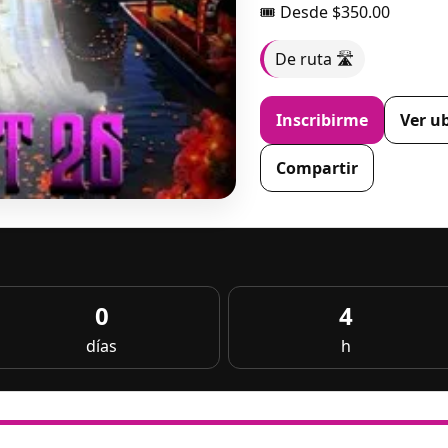
🎟️ Desde $350.00
De ruta 🛣️
Inscribirme
Ver u
Compartir
0
4
días
h