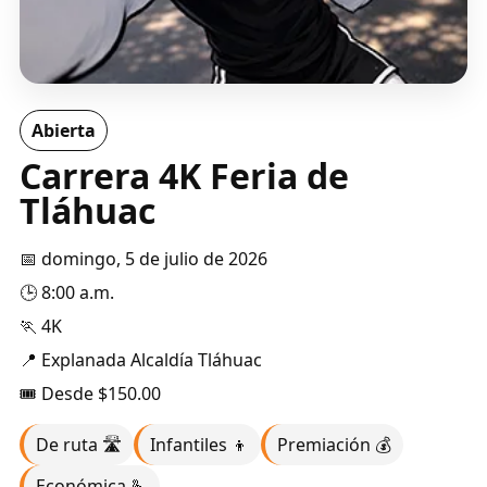
Abierta
Carrera 4K Feria de
Tláhuac
📅 domingo, 5 de julio de 2026
🕒 8:00 a.m.
🏃 4K
📍 Explanada Alcaldía Tláhuac
🎟️ Desde $150.00
De ruta 🛣️
Infantiles 👦
Premiación 💰
Económica 🫰