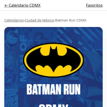
← Calendario CDMX
Favoritos
Calendarios
›
Ciudad de México
›
Batman Run CDMX