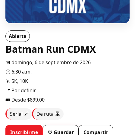
Abierta
Batman Run CDMX
📅 domingo, 6 de septiembre de 2026
🕒 6:30 a.m.
🏃 5K, 10K
📍 Por definir
🎟️ Desde $899.00
Serial 🔗
De ruta 🛣️
Inscribirme
♡ Guardar
Compartir